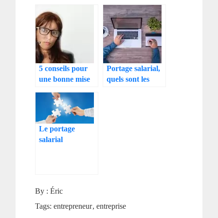
SASU, les
la création de
avantages
votre entreprise ?
5 conseils pour
Portage salarial,
une bonne mise
quels sont les
en place du
principaux
télétravail dans
avantages ?
votre entreprise
Le portage
salarial
By :
Éric
Tags:
entrepreneur
entreprise