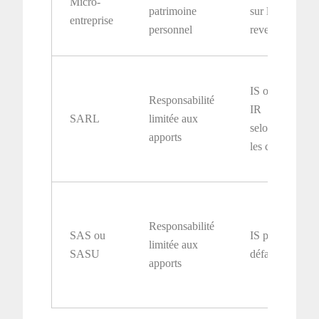
Micro-
patrimoine
sur le
entreprise
personnel
revenu
IS ou
Responsabilité
IR
SARL
limitée aux
selon
apports
les cas
Responsabilité
SAS ou
IS par
limitée aux
SASU
défaut
apports