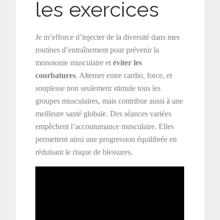
les exercices
Je m’efforce d’injecter de la diversité dans mes
routines d’entraînement pour prévenir la
monotonie musculaire et
éviter les
courbatures
. Alterner entre cardio, force, et
souplesse non seulement stimule tous les
groupes musculaires, mais contribue aussi à une
meilleure santé globale. Des séances variées
empêchent l’accoutumance musculaire. Elles
permettent ainsi une progression équilibrée en
réduisant le risque de blessures.