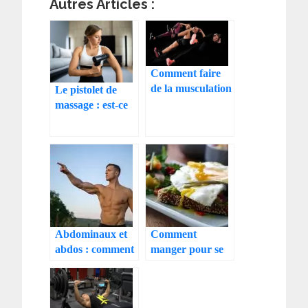
Autres Articles :
Comment faire
de la musculation
Le pistolet de
chez soi et sans
massage : est-ce
matériel
vraiment utile
pour le sportif ?
Abdominaux et
Comment
abdos : comment
manger pour se
obtenir un ventre
muscler plus
plat durable
facilement ?