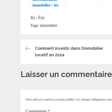
avec une agence
immob
immobilier : les
immobilière
intell
démarches
By :
Éric
Tags:
immobilier
Navigation
Comment investir dans l’immobilier
locatif en 2024
de
Laisser un commentaire
l’article
Votre adresse e-mail ne sera pas publiée.
Les champs obligatoires sont
Commentaire
*