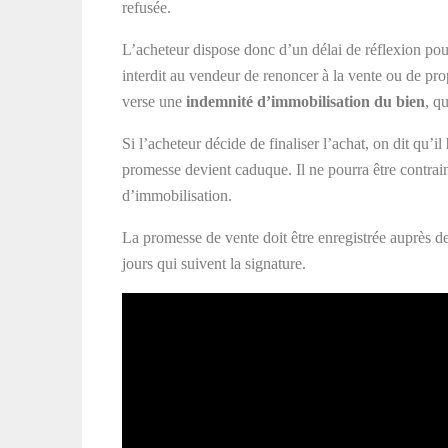
refusée.
L’acheteur dispose donc d’un délai de réflexion pour 
interdit au vendeur de renoncer à la vente ou de pro
verse une
indemnité d’immobilisation du bien
, q
Si l’acheteur décide de finaliser l’achat, on dit qu’il
promesse devient caduque. Il ne pourra être contraint
d’immobilisation.
La promesse de vente doit être enregistrée auprès de 
jours qui suivent la signature.