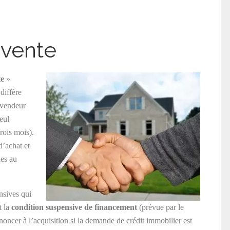
 vente
te
»
diffère
e vendeur
eul
rois mois).
d’achat et
ues au
nsives qui
t la
condition suspensive de financement
(prévue par le
ncer à l’acquisition si la demande de crédit immobilier est