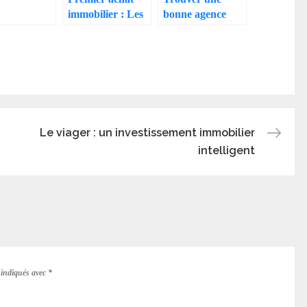
ilier
immobilier : Les
bonne agence
igent
étapes clés pour
immobilière
réussir
Le viager : un investissement immobilier
intelligent
 indiqués avec
*