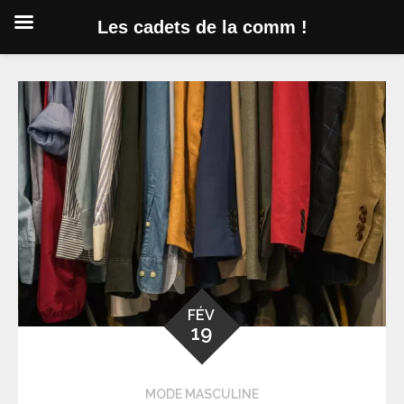
Les cadets de la comm !
Skip
to
content
FÉV
19
MODE MASCULINE