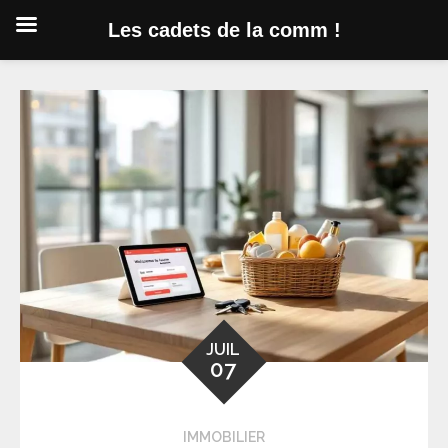
Les cadets de la comm !
Skip
to
content
JUIL
07
IMMOBILIER