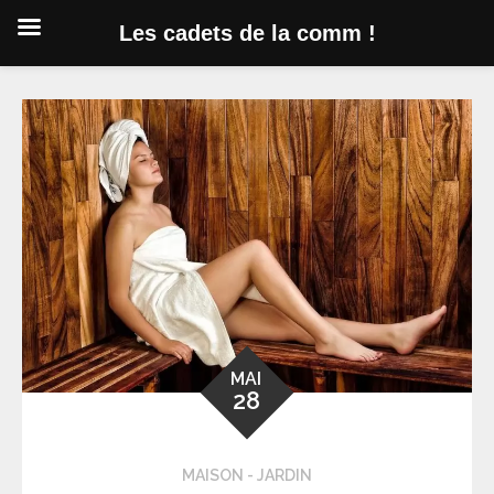
Les cadets de la comm !
Skip
to
content
MAI
28
MAISON - JARDIN