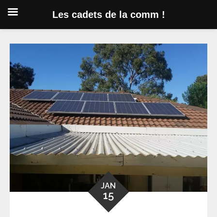
Les cadets de la comm !
Skip
to
content
JAN
15