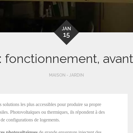
JAN
15
: fonctionnement, avanta
MAISON - JARDIN
solutions les plus accessibles pour produire sa propre
ssiles. Photovoltaïques ou thermiques, ils répondent à des
é de configurations de logements.
ires photovoltaïques
de grande envergure injectent des