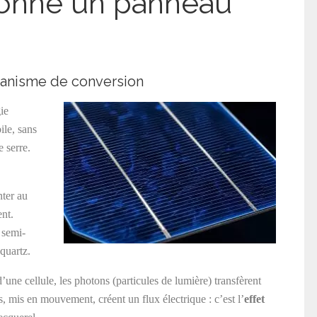
onne un panneau
mécanisme de conversion
ie
ile, sans
 serre.
nter au
nt.
 semi-
quartz.
’une cellule, les photons (particules de lumière) transfèrent
, mis en mouvement, créent un flux électrique : c’est l’
effet