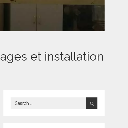
ges et installation
Search
for: