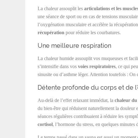
La chaleur assouplit les
articulations et les muscle
une séance de sport ou en cas de tensions musculair
l’oxygénation musculaire et accélère la récupération.
récupération
pour réduire les courbatures.
Une meilleure respiration
La chaleur humide assouplit vos muqueuses et facili
s’intensifie dans vos
voies respiratoires
, ce qui pe
sinusite ou d’asthme léger. Attention toutefois : On d
Détente profonde du corps et de l’
Au-delà de l’effet relaxant immédiat, la
chaleur du
du bien-être qui réduisent naturellement la douleur
séances régulières contribuaient à réduire les symp
cortisol
, l’hormone du stress, en quelques minutes 
Le temps passé dans un sauna est aussi un moment d