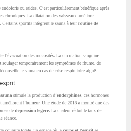
s
endoloris ou raides. C’est particulièrement bénéfique après
es chroniques. La dilatation des vaisseaux améliore
 Certains sportifs intègrent le sauna à leur
routine de
te l’évacuation des mucosités. La circulation sanguine
ut soulager temporairement les symptômes de rhume, de
éconseille le sauna en cas de crise respiratoire aiguë.
esprit
 sauna
stimule la production d’
endorphines
, ces hormones
 et améliorent l’humeur. Une étude de 2018 a montré que des
tômes de
dépression légère
. La chaleur réduit le taux de
de séance.
e coupure totale, un espace où le
corps et l’esprit
se