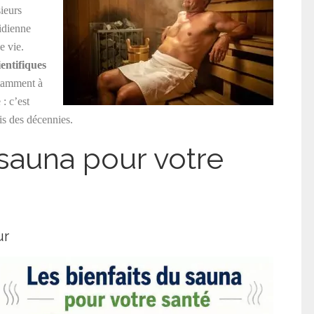
sieurs
tidienne
e vie.
ientifiques
otamment à
: c’est
is des décennies.
 sauna pour votre
ur