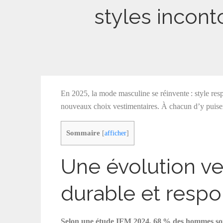
styles incont
En 2025, la mode masculine se réinvente : style resp
nouveaux choix vestimentaires. À chacun d’y puiser 
Sommaire
[
afficher
]
Une évolution v
durable et resp
Selon une étude IFM 2024, 68 % des hommes sou