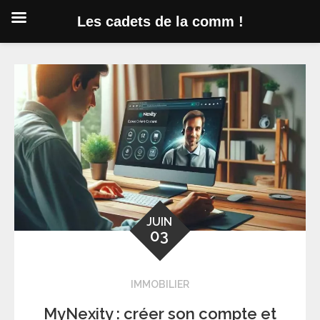
Les cadets de la comm !
Skip
to
content
JUIN
03
IMMOBILIER
MyNexity : créer son compte et