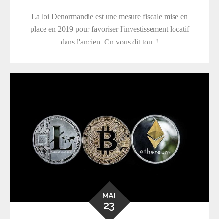
La loi Denormandie est une mesure fiscale mise en
place en 2019 pour favoriser l'investissement locatif
dans l'ancien. On vous dit tout !
MAI
23