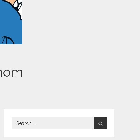
 nom
Search
for: