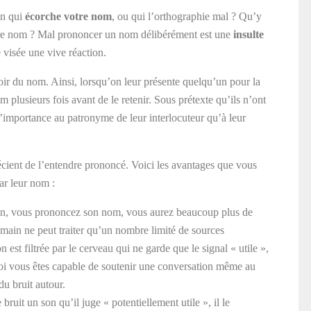
un qui
écorche votre nom
, ou qui l’orthographie mal ? Qu’y
otre nom ? Mal prononcer un nom délibérément est une
insulte
visée une vive réaction.
oir du nom. Ainsi, lorsqu’on leur présente quelqu’un pour la
om plusieurs fois avant de le retenir. Sous prétexte qu’ils n’ont
’importance au patronyme de leur interlocuteur qu’à leur
récient de l’entendre prononcé. Voici les avantages que vous
ar leur nom :
’un, vous prononcez son nom, vous aurez beaucoup plus de
humain ne peut traiter qu’un nombre limité de sources
st filtrée par le cerveau qui ne garde que le signal « utile »,
quoi vous êtes capable de soutenir une conversation même au
du bruit autour.
ruit un son qu’il juge « potentiellement utile », il le