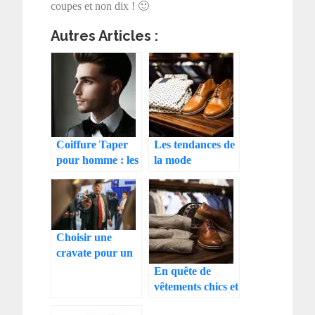
coupes et non dix ! 🙂
Autres Articles :
Coiffure Taper
Les tendances de
pour homme : les
la mode
secrets d’un style
masculine
intemporel
automne 2021
Choisir une
cravate pour un
entretien
En quête de
professionnel
vêtements chics et
confortables