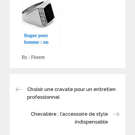
Bague pour
homme : un
accessoire
tendance et
By :
Florent
intemporel
Navigation
Choisir une cravate pour un entretien
professionnel
de
Chevalière : l’accessoire de style
l’article
indispensable