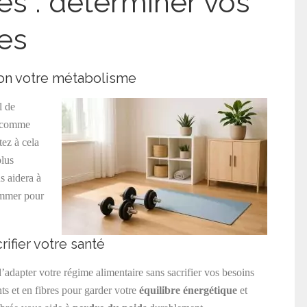
ies : déterminer vos
es
on votre métabolisme
el de
s comme
tez à cela
plus
s aidera à
ommer pour
ifier votre santé
 d’adapter votre régime alimentaire sans sacrifier vos besoins
nts et en fibres pour garder votre
équilibre énergétique
et