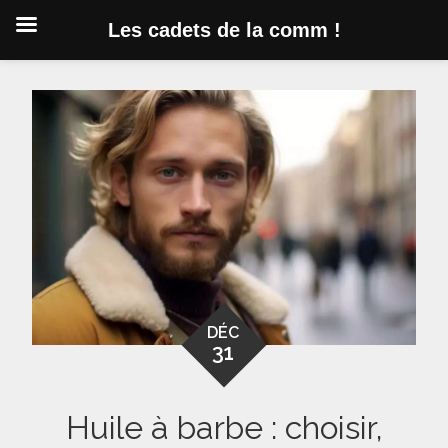
Les cadets de la comm !
Skip
to
content
DÉC
31
Huile à barbe : choisir,