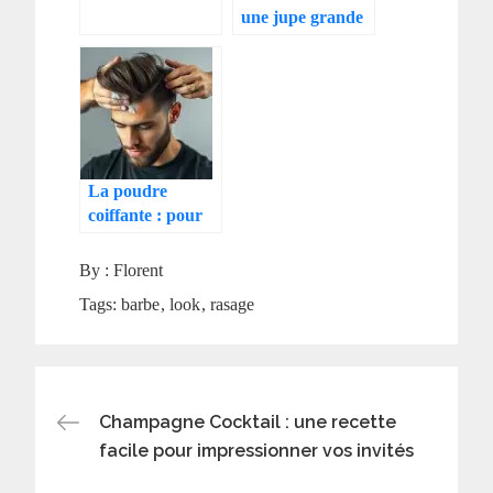
une jupe grande
taille chez Bleu
Bonheur
La poudre
coiffante : pour
un volume
incroyable et
By :
Florent
naturel
Tags:
barbe
look
rasage
Navigation
Champagne Cocktail : une recette
facile pour impressionner vos invités
de