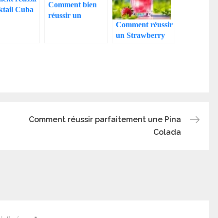
Comment bien
cktail Cuba
réussir un
Comment réussir
cocktail : le
un Strawberry
Mojito
Daiquiri maison
?
Comment réussir parfaitement une Pina
Colada