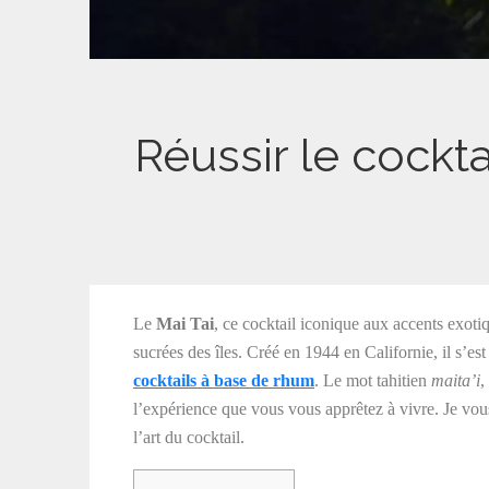
Réussir le cocktai
Le
Mai Tai
, ce cocktail iconique aux accents exotiqu
sucrées des îles. Créé en 1944 en Californie, il s’
cocktails à base de rhum
. Le mot tahitien
maita’i
,
l’expérience que vous vous apprêtez à vivre. Je vo
l’art du cocktail.