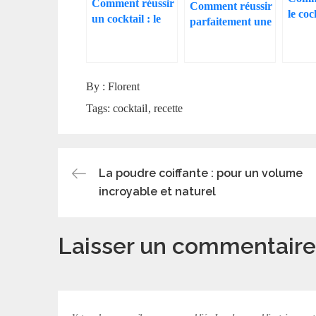
Comment réussir
Comment réussir
le co
un cocktail : le
parfaitement une
Libre
Daiquiri
Pina Colada
By :
Florent
Tags:
cocktail
recette
Navigation
La poudre coiffante : pour un volume
incroyable et naturel
de
Laisser un commentaire
l’article