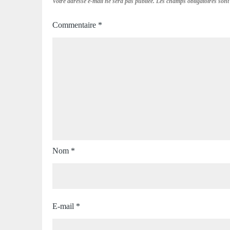
Votre adresse e-mail ne sera pas publiée.
Les champs obligatoires sont
Commentaire
*
Nom
*
E-mail
*