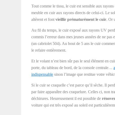
Tout comme le tissu, le cuir est sensible aux rayons d
meuble en cuir aux rayons directs de celui-ci. Le sol
altèrent et font
vieillir prématurément le cuir
. Or 
Au fil du temps, le cuir exposé aux rayons UV perdra
commis l’erreur dans mes jeunes années de ne pas en
(un cabriolet 504). Au bout de 5 ans le cuir commençai
le refaire entièrement.
Et le volant n’est bien sûr pas le seul élément en cui
porte, du tableau de bord, de la console centrale…
indispensable
sinon l’image que restitue votre véhi
Si le cuir se craquelle c’est parce qu’il sèche. Il per
par faire apparaître des craquelure. Celles ci, non t
déchirures. Heureusement il est possible de
rénover
voiture qui est très exposé au soleil est particulièr