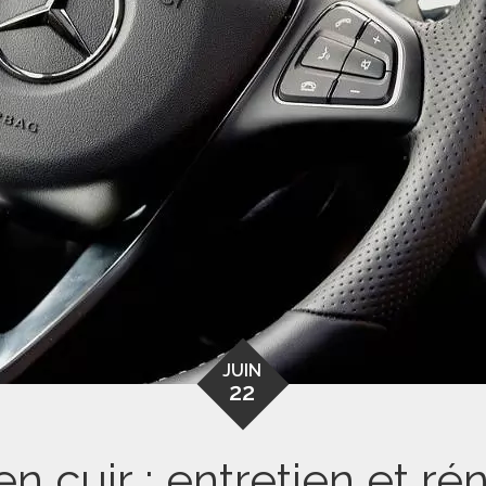
JUIN
22
en cuir : entretien et ré