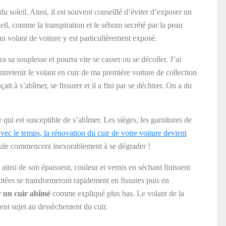
u soleil. Ainsi, il est souvent conseillé d’éviter d’exposer un
eil, comme la transpiration et le sébum secrété par la peau
un volant de voiture y est particulièrement exposé.
 sa souplesse et pourra vite se casser ou se décoller. J’ai
tretenir le volant en cuir de ma première voiture de collection
t à s’abîmer, se fissurer et il a fini par se déchirer. On a du
r qui est susceptible de s’abîmer. Les sièges, les garnitures de
avec le temps, la rénovation du cuir de votre voiture devient
cule commencera inexorablement à se dégrader !
d ainsi de son épaisseur, couleur et vernis en séchant finissent
raitées se transformeront rapidement en fissures puis en
 un cuir abîmé
comme expliqué plus bas. Le volant de la
ement sujet au dessèchement du cuir.